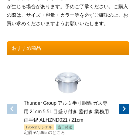
が生じる場合があります。予めご了承ください。ご購入
の際は、サイズ・容量・カラー等を必ずご確認の上、お
買い求めくださいますようお願いいたします。
おすすめ商品
Thunder Group アルミ半寸胴鍋 ガス専
Thund
用 21cm 5.5L 目盛り付き 蓋付き 業務用
用 24
両手鍋 ALHZND021 / 21cm
両手鍋 A
1956オリジナル
当日発送
1956オ
定価
¥
7,865
のところ
定価
¥
9,