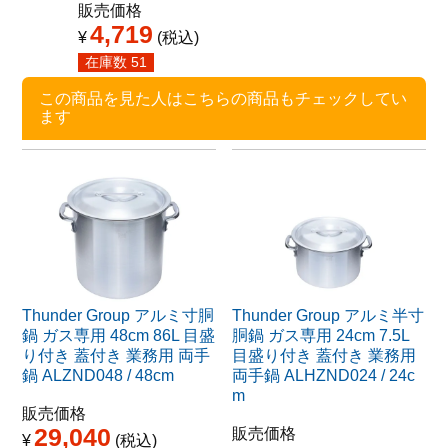
販売価格
販売価
4,719
5,6
¥
税込
¥
在庫数
51
在庫数
この商品を見た人はこちらの商品もチェックしてい
ます
Thunder Group アルミ寸胴
Thunder Group アルミ半寸
鍋 ガス専用 48cm 86L 目盛
胴鍋 ガス専用 24cm 7.5L
り付き 蓋付き 業務用 両手
目盛り付き 蓋付き 業務用
鍋 ALZND048 / 48cm
両手鍋 ALHZND024 / 24c
m
販売価格
29,040
販売価格
¥
税込