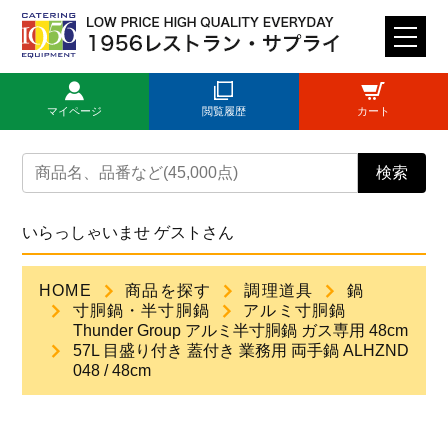
M
E
N
マイページ
閲覧履歴
カート
U
トップページ
検索
ログイン
いらっしゃいませ ゲストさん
新規登録
HOME
商品を探す
調理道具
鍋
寸胴鍋・半寸胴鍋
アルミ寸胴鍋
商品一覧
Thunder Group アルミ半寸胴鍋 ガス専用 48cm
57L 目盛り付き 蓋付き 業務用 両手鍋 ALHZND
048 / 48cm
ご利用ガイド
見積依頼