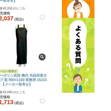
ー取寄せ】
価
¥
2,200
のところ
売価格
2,037
税込
メーカー取寄せ
ーポリン前掛 胸付 共紐溶着タ
プ 黒 900×1100 業務用 15215
0 【メーカー取寄せ】
価
¥
2,090
のところ
売価格
1,713
税込