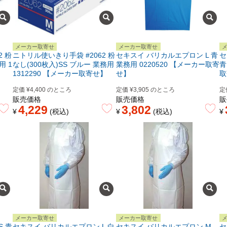
メーカー取寄せ
メーカー取寄せ
2 粉
ニトリル使いきり手袋 #2062 粉
セキスイ バリカルエプロン L 青
セ
用 1
なし(300枚入)SS ブルー 業務用
業務用 0220520 【メーカー取寄
青
1312290 【メーカー取寄せ】
せ】
取
定価
¥
4,400
のところ
定価
¥
3,905
のところ
定
販売価格
販売価格
販
4,229
3,802
¥
税込
¥
税込
¥
メーカー取寄せ
メーカー取寄せ
 青
セキスイ バリカルエプロン L 白
セキスイ バリカルエプロン M
セ