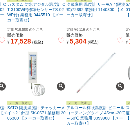
 C
カスタム 防水デジタル温度計 C
冷蔵庫用 温度計 サーモA-4(隔測
S
02
T-3100WP(標準センサーTS-02
式)72692 業務用 1140300 【メ
0
メー
WP付) 業務用 0445510 【メー
ーカー取寄せ】
【
カー取寄せ】
定価
¥
19,800
のところ
定価
¥
6,116
のところ
定
販売価格
販売価格
販
17,528
5,304
¥
税込
¥
税込
¥
メーカー取寄せ
メーカー取寄せ
度計
SATO 隔測温度計 チェッカーメ
アルコール棒状温度計 ビニール
ス
 【メ
イト2 1針型 SK-0571 業務用 20
コーティングタイプ 45cm -20℃
度
05300 【メーカー取寄せ】
～50℃ 業務用 3099900 【メー
【
カー取寄せ】