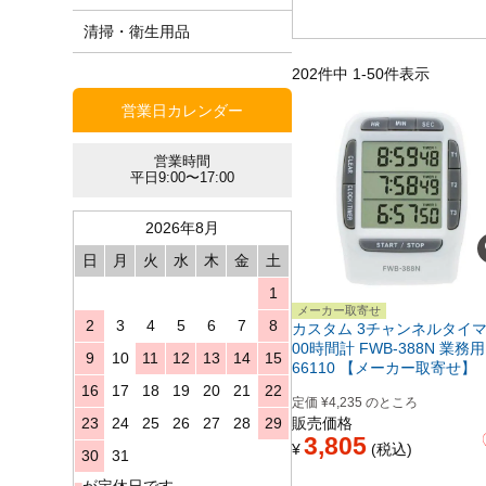
清掃・衛生用品
202
件中
1
-
50
件表示
営業日カレンダー
営業時間
平日9:00〜17:00
2026年8月
日
月
火
水
木
金
土
1
メーカー取寄せ
2
3
4
5
6
7
8
カスタム 3チャンネルタイマ
00時間計 FWB-388N 業務用 
9
10
11
12
13
14
15
66110 【メーカー取寄せ】
16
17
18
19
20
21
22
定価
¥
4,235
のところ
23
24
25
26
27
28
29
販売価格
3,805
¥
税込
30
31
■
が定休日です。