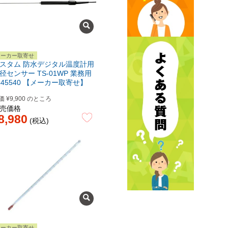
メーカー取寄せ
スタム 防水デジタル温度計用
径センサー TS-01WP 業務用
445540 【メーカー取寄せ】
価
¥
9,900
のところ
売価格
8,980
税込
メーカー取寄せ