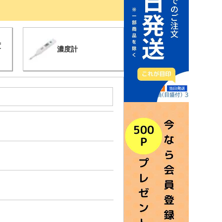
度
濃度計