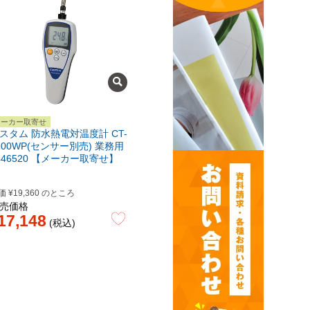
メーカー取寄せ
スタム 防水熱電対温度計 CT-
100WP(センサー別売) 業務用
446520 【メーカー取寄せ】
価
¥
19,360
のところ
売価格
17,148
税込