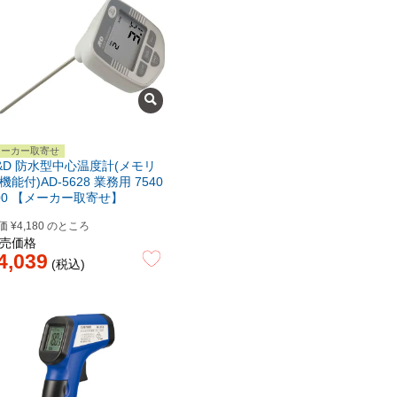
メーカー取寄せ
&D 防水型中心温度計(メモリ
機能付)AD-5628 業務用 7540
00 【メーカー取寄せ】
価
¥
4,180
のところ
売価格
4,039
税込