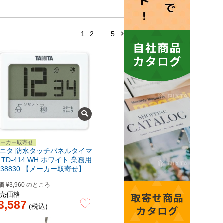
1
2
…
5
メーカー取寄せ
ニタ 防水タッチパネルタイマ
 TD-414 WH ホワイト 業務用
038830 【メーカー取寄せ】
価
¥
3,960
のところ
売価格
3,587
税込