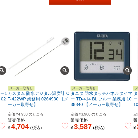
メーカー取寄せ
メーカー取寄せ
ー1
カスタム 防水デジタル温度計 C
タニタ 防水タッチパネルタイマ
タ
02
T-422WP 業務用 0264930 【メ
ー TD-414 BL ブルー 業務用 10
ー
ーカー取寄せ】
38840 【メーカー取寄せ】
1
定価
¥
4,950
のところ
定価
¥
3,960
のところ
定
販売価格
販売価格
販
4,704
3,587
¥
税込
¥
税込
¥