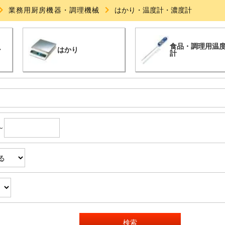
業務用厨房機器・調理機械
はかり・温度計・濃度計
食品・調理用温
ー
はかり
計
～
検索