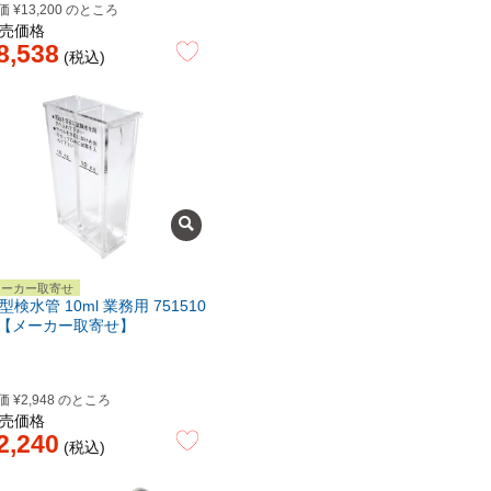
価
¥
13,200
のところ
売価格
8,538
税込
メーカー取寄せ
型検水管 10ml 業務用 751510
 【メーカー取寄せ】
価
¥
2,948
のところ
売価格
2,240
税込