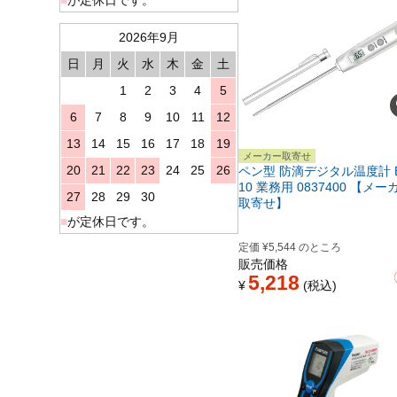
2026年9月
日
月
火
水
木
金
土
1
2
3
4
5
6
7
8
9
10
11
12
13
14
15
16
17
18
19
メーカー取寄せ
20
21
22
23
24
25
26
ペン型 防滴デジタル温度計 E
10 業務用 0837400 【メー
27
28
29
30
取寄せ】
■
が定休日です。
定価
¥
5,544
のところ
販売価格
5,218
¥
税込