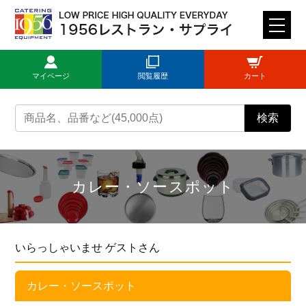
M
E
N
マイページ
閲覧履歴
カート
U
トップページ
検索
ログイン
新規登録
カレー・ソースポット
商品一覧
いらっしゃいませ ゲストさん
ご利用ガイド
カレー・ソースポット
見積依頼