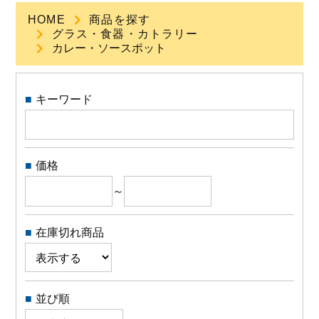
HOME
商品を探す
グラス・食器・カトラリー
よくある質問
カレー・ソースポット
会社概要
キーワード
OEMについて
Instagram
価格
～
facebook
在庫切れ商品
お問い合わせ
プライバシーポリシー
並び順