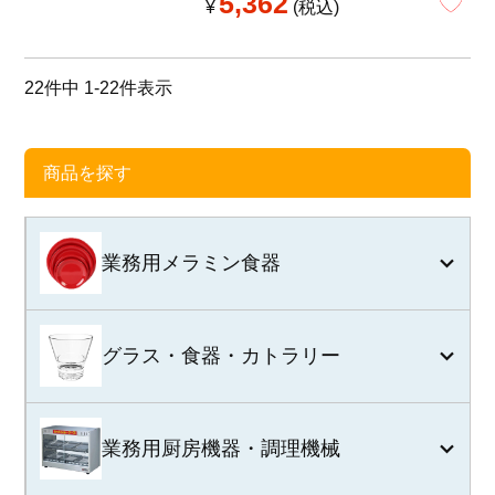
5,362
¥
税込
22
件中
1
-
22
件表示
商品を探す
業務用メラミン食器
グラス・食器・カトラリー
業務用厨房機器・調理機械