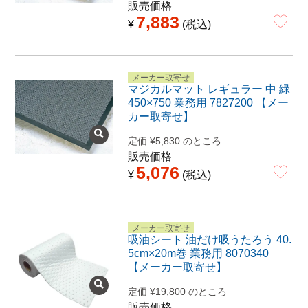
販売価格
7,883
¥
税込
メーカー取寄せ
マジカルマット レギュラー 中 緑
450×750 業務用 7827200 【メー
カー取寄せ】
定価
¥
5,830
のところ
販売価格
5,076
¥
税込
メーカー取寄せ
吸油シート 油だけ吸うたろう 40.
5cm×20m巻 業務用 8070340
【メーカー取寄せ】
定価
¥
19,800
のところ
販売価格