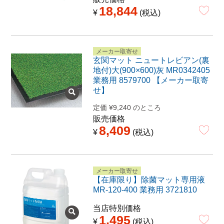
18,844
¥
税込
メーカー取寄せ
玄関マット ニュートレビアン(裏
地付)大(900×600)灰 MR0342405
業務用 8579700 【メーカー取寄
せ】
定価
¥
9,240
のところ
販売価格
8,409
¥
税込
メーカー取寄せ
【在庫限り】除菌マット専用液
MR-120-400 業務用 3721810
当店特別価格
1,495
¥
税込