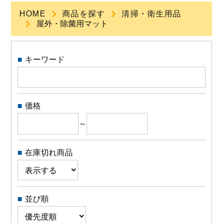
HOME
商品を探す
清掃・衛生用品
屋外・除菌用マット
よくある質問
会社概要
キーワード
OEMについて
価格
Instagram
～
facebook
在庫切れ商品
お問い合わせ
並び順
プライバシーポリシー