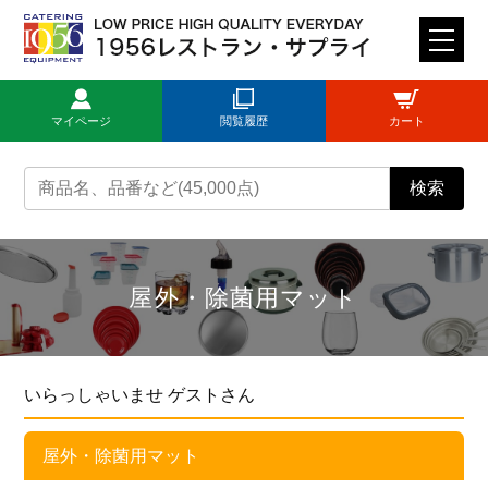
M
E
N
マイページ
閲覧履歴
カート
U
トップページ
検索
ログイン
新規登録
屋外・除菌用マット
商品一覧
いらっしゃいませ ゲストさん
ご利用ガイド
屋外・除菌用マット
見積依頼