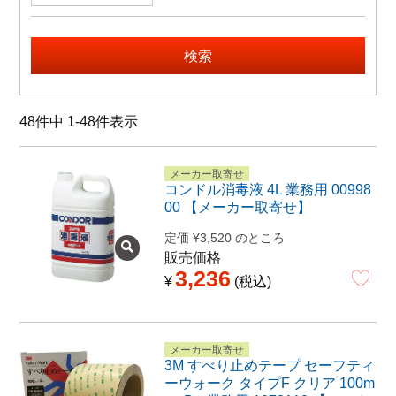
特定商取引法に関する表示
検索
48
件中
1
-
48
件表示
メーカー取寄せ
コンドル消毒液 4L 業務用 00998
00 【メーカー取寄せ】
定価
¥
3,520
のところ
販売価格
3,236
¥
税込
メーカー取寄せ
3M すべり止めテープ セーフティ
ーウォーク タイプF クリア 100m