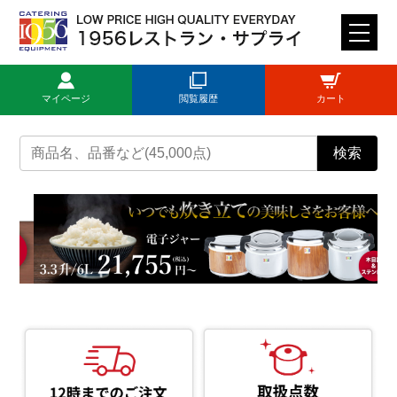
M
E
N
マイページ
閲覧履歴
カート
U
トップページ
検索
ログイン
新規登録
商品一覧
ご利用ガイド
見積依頼