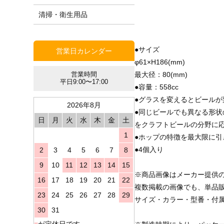
清掃・衛生用品
●サイズ
営業日カレンダー
φ61×H186(mm)
最大径：80(mm)
営業時間
平日9:00〜17:00
●容量：558cc
●グラスを変えるとビールが
2026年8月
●同じビールでも異なる形
日
月
火
水
木
金
土
をクラフトビールの分野に
1
●ホップの特徴を最大限に引
●4個入り
2
3
4
5
6
7
8
9
10
11
12
13
14
15
※商品画像はメーカー提供
16
17
18
19
20
21
22
複数掲載の画像でも、単品
23
24
25
26
27
28
29
サイズ・カラー・型番・付
30
31
■
が定休日です。