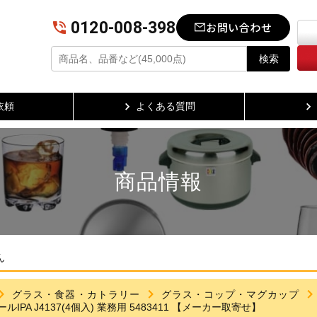
0120-008-398
お問い合わせ
検索
依頼
よくある質問
商品情報
ん
グラス・食器・カトラリー
グラス・コップ・マグカップ
IPA J4137(4個入) 業務用 5483411 【メーカー取寄せ】