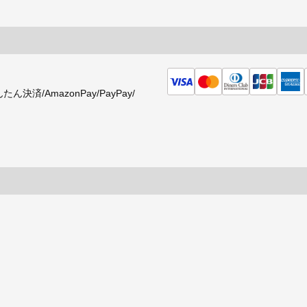
済/AmazonPay/PayPay/