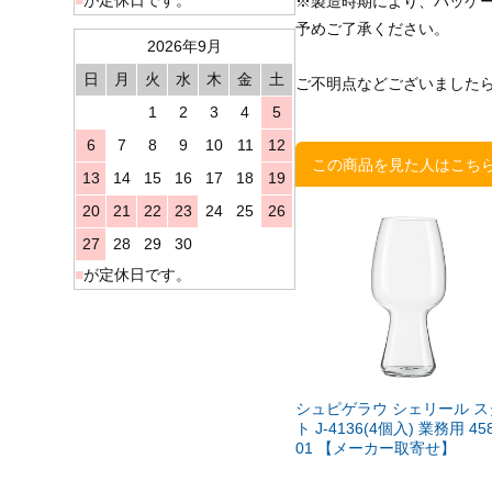
※製造時期により、パッケ
予めご了承ください。
2026年9月
日
月
火
水
木
金
土
ご不明点などございました
1
2
3
4
5
6
7
8
9
10
11
12
この商品を見た人はこち
13
14
15
16
17
18
19
20
21
22
23
24
25
26
27
28
29
30
■
が定休日です。
シュピゲラウ シェリール ス
ト J-4136(4個入) 業務用 45
01 【メーカー取寄せ】