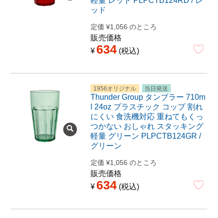
軽量 レッド PLPCTB124RD / レ
ッド
定価
¥
1,056
のところ
販売価格
634
¥
税込
1956オリジナル
当日発送
Thunder Group タンブラー 710m
l 24oz プラスチック コップ 割れ
にくい 食洗機対応 重ねてもくっ
つかない おしゃれ スタッキング
軽量 グリーン PLPCTB124GR /
グリーン
定価
¥
1,056
のところ
販売価格
634
¥
税込