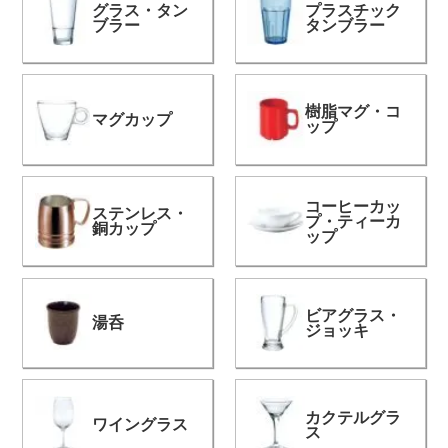
グラス・タン
プラスチック
ブラー
タンブラー
よくある質問
会社概要
樹脂マグ・コ
マグカップ
ップ
OEMについて
コーヒーカッ
ステンレス・
プ・ティーカ
Instagram
銅カップ
ップ
facebook
ビアグラス・
湯呑
ジョッキ
お問い合わせ
プライバシーポリシー
カクテルグラ
ワイングラス
ス