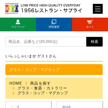
M
E
N
マイページ
閲覧履歴
カート
U
トップページ
検索
ログイン
いらっしゃいませ ゲストさん
新規登録
グラス・コップ・マグカップ
商品一覧
HOME
商品を探す
グラス・食器・カトラリー
ご利用ガイド
グラス・コップ・マグカップ
見積依頼