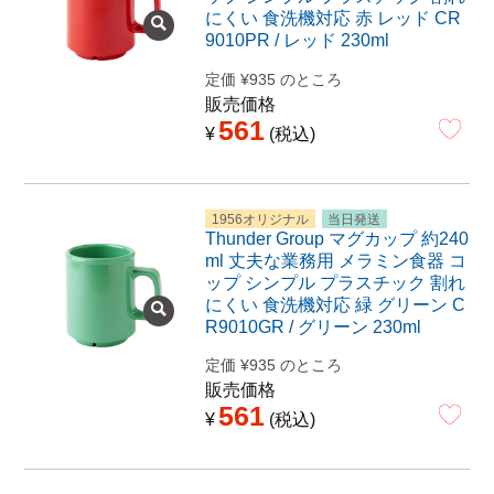
にくい 食洗機対応 赤 レッド CR
9010PR / レッド 230ml
定価
¥
935
のところ
販売価格
561
¥
税込
1956オリジナル
当日発送
Thunder Group マグカップ 約240
ml 丈夫な業務用 メラミン食器 コ
ップ シンプル プラスチック 割れ
にくい 食洗機対応 緑 グリーン C
R9010GR / グリーン 230ml
定価
¥
935
のところ
販売価格
561
¥
税込