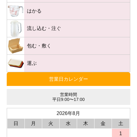
はかる
流し込む・注ぐ
包む・敷く
運ぶ
営業日カレンダー
営業時間
平日9:00〜17:00
2026年8月
日
月
火
水
木
金
土
1