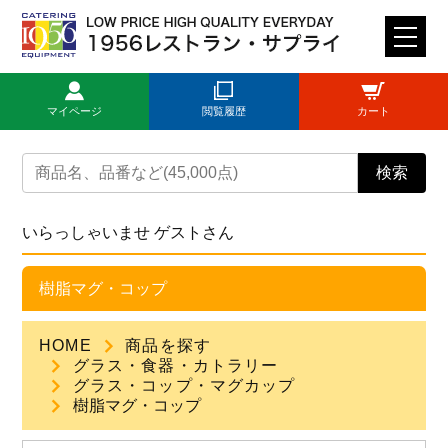
M
E
N
マイページ
閲覧履歴
カート
U
トップページ
検索
ログイン
いらっしゃいませ ゲストさん
新規登録
樹脂マグ・コップ
商品一覧
HOME
商品を探す
グラス・食器・カトラリー
ご利用ガイド
グラス・コップ・マグカップ
樹脂マグ・コップ
見積依頼