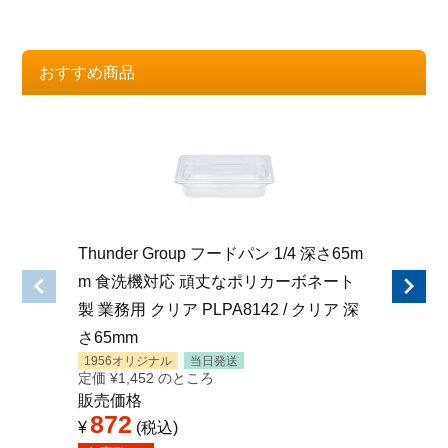
おすすめ商品
Thunder Group フードパン 1/4 深さ65m
Thund
m 食洗機対応 頑丈なポリカーボネート
m 食
製 業務用 クリア PLPA8142 / クリア 深
製 業務用
さ65mm
ック 深
1956オリジナル
当日発送
1956オ
定価
¥
1,452
のところ
定価
¥
1,
販売価格
販売価
872
872
¥
税込
¥