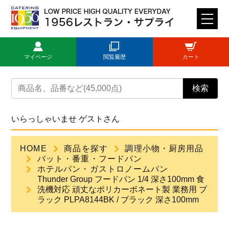
M
E
N
マイページ
閲覧履歴
カート
U
トップページ
検索
ログイン
いらっしゃいませ ゲストさん
新規登録
HOME
商品を探す
調理小物・厨房用品
バット・番重・フードパン
商品一覧
ホテルパン・ガストロノームパン
Thunder Group フードパン 1/4 深さ100mm 食
洗機対応 頑丈なポリカーボネート製 業務用 ブ
ご利用ガイド
ラック PLPA8144BK / ブラック 深さ100mm
見積依頼