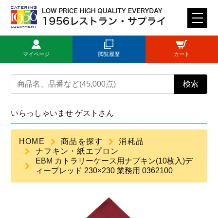
M
E
N
マイページ
閲覧履歴
カート
U
トップページ
検索
ログイン
いらっしゃいませ ゲストさん
新規登録
HOME
商品を探す
消耗品
ナフキン・紙エプロン
商品一覧
EBM カトラリーケース用ナプキン(10枚入)デ
ィープレッド 230×230 業務用 0362100
ご利用ガイド
見積依頼