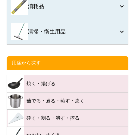
消耗品
清掃・衛生用品
用途から探す
焼く・揚げる
茹でる・煮る・蒸す・炊く
砕く・割る・潰す・搾る