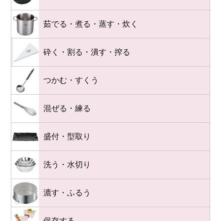
茹でる・煮る・蒸す・炊く
砕く・割る・潰す・搾る
つかむ・すくう
混ぜる・練る
盛付・型取り
洗う・水切り
漉す・ふるう
保存する