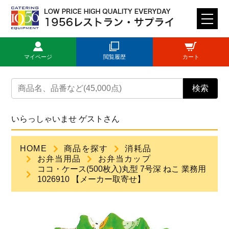
M
E
N
マイページ
閲覧履歴
カート
U
トップページ
検索
ログイン
いらっしゃいませ ゲストさん
新規登録
HOME
商品を探す
消耗品
お弁当用品
お弁当カップ
商品一覧
ココ・ケース(500枚入)丸型 7号深 ねこ 業務用
1026910 【メーカー取寄せ】
ご利用ガイド
見積依頼