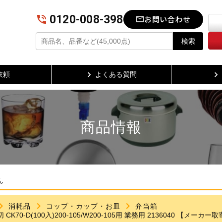
0120-008-398
お問い合わせ
検索
依頼
よくある質問
商品情報
ん
消耗品
コップ・カップ・お皿
弁当箱
K70-D(100入)200-105/W200-105用 業務用 2136040 【メーカー