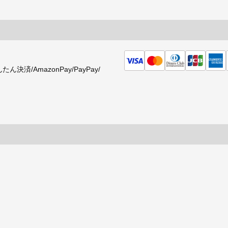
済/AmazonPay/PayPay/