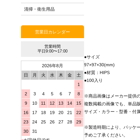
清掃・衛生用品
営業日カレンダー
営業時間
平日9:00〜17:00
●サイズ
97×97×30(mm)
2026年8月
●材質：HIPS
日
月
火
水
木
金
土
●100入り
1
2
3
4
5
6
7
8
※商品画像はメーカー提供
9
10
11
12
13
14
15
複数掲載の画像でも、単品
サイズ・カラー・型番・付
16
17
18
19
20
21
22
23
24
25
26
27
28
29
※製造時期により、パッケ
30
31
予めご了承ください。
■
が定休日です。