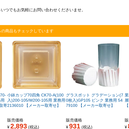
らいつでもお気軽にお問い合わせくださいませ。
らの商品もチェックしています
0-
小鉢カップ70四角 CK70-A(100
グラスポット グラデーション(7
業
5用
入)200-105/W200-105用 業務用
0枚入)GP105 ピンク 業務用 54
層
ー取寄
2136010 【メーカー取寄せ】
79100 【メーカー取寄せ】
【
販売価格
販売価格
販
2,893
931
¥
税込
¥
税込
¥