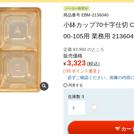
メーカー取寄せ
商品番号
EBM-2136040
小鉢カップ70十字仕切 CK70
00-105用 業務用 213
定価
¥
3,960
のところ
販売価格
3,323
¥
税込
[
33
ポイント進呈 ]
「必ずご確認ください」画像の内容
同意する
在庫数
3
カー