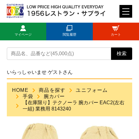
M
E
N
マイページ
閲覧履歴
カート
U
トップページ
検索
ログイン
いらっしゃいませ ゲストさん
新規登録
HOME
商品を探す
ユニフォーム
手袋
腕カバー
商品一覧
【在庫限り】テクノーラ 腕カバー EAC2(左右
一組) 業務用 8143240
ご利用ガイド
見積依頼