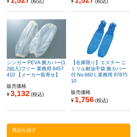
¥
税込
¥
税込
シンガー PEVA 腕カバー(1
【在庫限り】エステー ニ
2組入)フリー 業務用 8457
トリル耐油手袋 腕カバー
410 【メーカー取寄せ】
付 No.660 L 業務用 87875
10
販売価格
3,132
販売価格
¥
税込
1,756
¥
税込
商品を探す