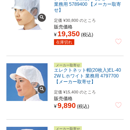
業務用 5789400 【メーカー取寄
せ】
定価
¥
30,800
のところ
販売価格
19,350
¥
税込
在庫切れ
メーカー取寄せ
エレクトネット帽(20枚入)EL-40
2W L ホワイト 業務用 4797700
【メーカー取寄せ】
定価
¥
15,400
のところ
販売価格
9,890
¥
税込
メーカー取寄せ