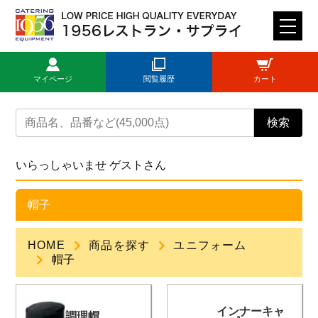
M
E
N
マイページ
閲覧履歴
カート
U
トップページ
検索
ログイン
いらっしゃいませ ゲストさん
新規登録
帽子
商品一覧
HOME
商品を探す
ユニフォーム
帽子
ご利用ガイド
インナーキャ
見積依頼
調理帽