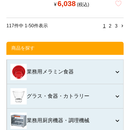
6,038
¥
税込
117
件中
1
-
50
件表示
1
2
3
商品を探す
業務用メラミン食器
グラス・食器・カトラリー
業務用厨房機器・調理機械