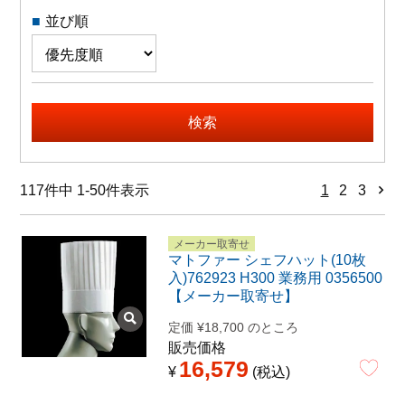
特定商取引法に関する表示
並び順
検索
117
件中
1
-
50
件表示
1
2
3
メーカー取寄せ
マトファー シェフハット(10枚
入)762923 H300 業務用 0356500
【メーカー取寄せ】
定価
¥
18,700
のところ
販売価格
16,579
¥
税込