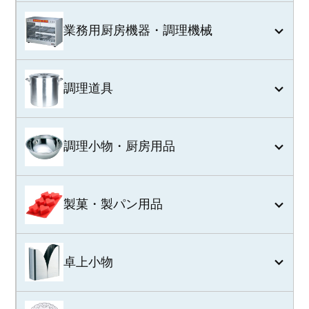
業務用厨房機器・調理機械
調理道具
調理小物・厨房用品
製菓・製パン用品
卓上小物