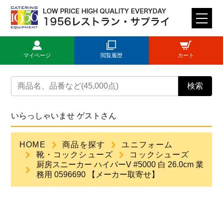
M
E
N
マイページ
閲覧履歴
カート
U
トップページ
検索
ログイン
いらっしゃいませ ゲストさん
新規登録
HOME
商品を探す
ユニフォーム
靴・コックシューズ
コックシューズ
商品一覧
厨房スニーカー ハイパーV #5000 白 26.0cm 業
務用 0596690 【メーカー取寄せ】
ご利用ガイド
見積依頼