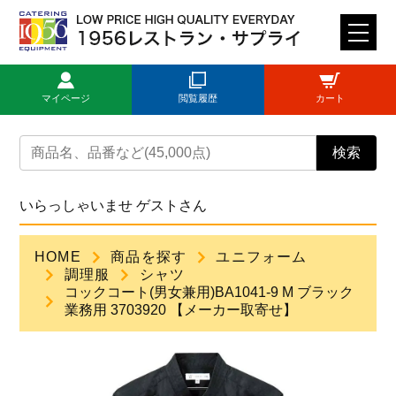
M
E
N
マイページ
閲覧履歴
カート
U
トップページ
検索
ログイン
いらっしゃいませ ゲストさん
新規登録
HOME
商品を探す
ユニフォーム
調理服
シャツ
商品一覧
コックコート(男女兼用)BA1041-9 M ブラック
業務用 3703920 【メーカー取寄せ】
ご利用ガイド
見積依頼