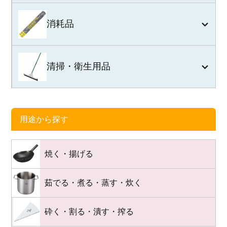
消耗品
清掃・衛生用品
用途から探す
焼く・揚げる
茹でる・煮る・蒸す・炊く
砕く・割る・潰す・搾る