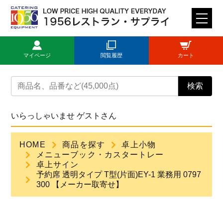
M
E
N
マイページ
閲覧履歴
カート
U
トップページ
検索
ログイン
いらっしゃいませ ゲストさん
新規登録
HOME
商品を探す
卓上小物
メニューブック・カスタートレー
商品一覧
卓上サイン
予約席 透明タイプ T型(片面)EY-1 業務用 0797
300 【メーカー取寄せ】
ご利用ガイド
見積依頼