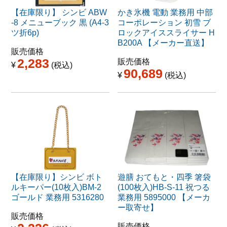
【在庫限り】 シンビ ABW
かき氷機 電動 業務用 中部
-8 メニューブック 黒 (A4-3
コーポレーション 初雪 ブ
ツ折6p)
ロックアイススライサー H
B200A 【メーカー直送】
販売価格
2,283
販売価格
¥
税込
90,689
¥
税込
【在庫限り】シンビ ボト
遊膳 おてもと・四季 箸袋
ルキーパー(10枚入)BM-2
(100枚入)HB-S-11 祝つる
ゴールド 業務用 5316280
業務用 5895000 【メーカ
ー取寄せ】
販売価格
販売価格