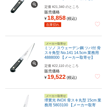
定価
¥
21,340
のところ
販売価格
18,858
¥
税込
在庫切れ
メーカー取寄せ
ミソノ スウェーデン鋼 ツバ付 骨
スキ角型 No.141 14.5cm 業務用
4888000 【メーカー取寄せ】
定価
¥
22,110
のところ
販売価格
19,522
¥
税込
メーカー取寄せ
堺實光 INOX 骨スキ丸型 15cm 業
務用 5803100 【メーカー取寄