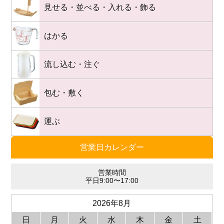
見せる・並べる・入れる・飾る
はかる
流し込む・注ぐ
包む・敷く
運ぶ
営業日カレンダー
営業時間
平日9:00〜17:00
2026年8月
日
月
火
水
木
金
土