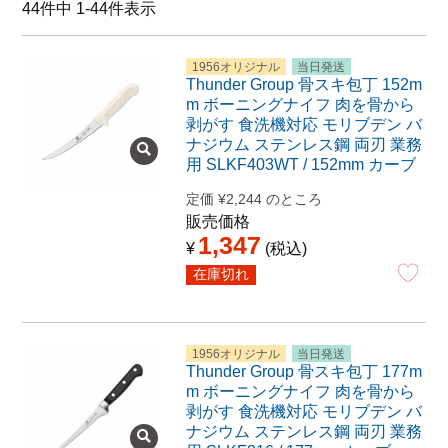
44
件中
1
-
44
件表示
特定商取引法に関する表示
1956オリジナル
当日発送
Thunder Group 骨スキ包丁 152m
m ボーニングナイフ 肉を骨から
剥がす 食洗機対応 モリブデン バ
ナジウム ステンレス鋼 両刃 業務
用 SLKF403WT / 152mm カーブ
定価
¥
2,244
のところ
販売価格
1,347
¥
税込
在庫切れ
1956オリジナル
当日発送
Thunder Group 骨スキ包丁 177m
m ボーニングナイフ 肉を骨から
剥がす 食洗機対応 モリブデン バ
ナジウム ステンレス鋼 両刃 業務