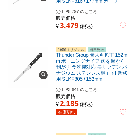
用 SLKF316 / 177mm カーブ
定価
¥
5,797
のところ
販売価格
3,479
¥
税込
1956オリジナル
当日発送
Thunder Group 骨スキ包丁 152m
m ボーニングナイフ 肉を骨から
剥がす 食洗機対応 モリブデン バ
ナジウム ステンレス鋼 両刃 業務
用 SLKF305 / 152mm
定価
¥
3,641
のところ
販売価格
2,185
¥
税込
在庫切れ