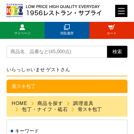
M
E
N
マイページ
閲覧履歴
カート
U
トップページ
検索
ログイン
いらっしゃいませ ゲストさん
新規登録
骨スキ包丁
商品一覧
HOME
商品を探す
調理道具
包丁・ナイフ・砥石
骨スキ包丁
ご利用ガイド
キーワード
見積依頼