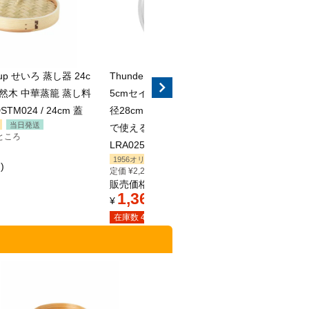
roup せいろ 蒸し器 24c
Thunder Group せいろ 受け台 18-2
Thund
 天然木 中華蒸籠 蒸し料
5cmセイロ対応 26-27cm鍋対応 直
7cmセ
TM024 / 24cm 蓋
径28cm ステンレス フライパンや鍋
径30
当日発送
で使える 蒸し板 蒸し器 蒸し料理 S
で使え
ところ
LRA025 / 28cm
LRA02
1956オリジナル
当日発送
1956
込
定価
¥
2,266
のところ
定価
¥
2
販売価格
販売価
1,360
1,
¥
税込
¥
在庫数
420
在庫数