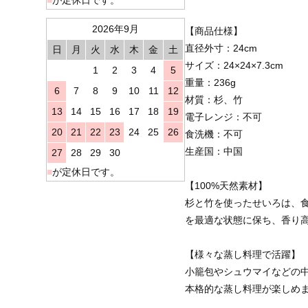
2026年9月
【商品仕様】
直径外寸：24cm
日
月
火
水
木
金
土
サイズ：24×24×7.3cm
1
2
3
4
5
重量：236g
6
7
8
9
10
11
12
材質：杉、竹
13
14
15
16
17
18
19
電子レンジ：不可
20
21
22
23
24
25
26
食洗機：不可
生産国：中国
27
28
29
30
■
が定休日です。
【100%天然素材】
杉と竹を使ったせいろは、
を最適な状態に保ち、香り
【様々な蒸し料理で活躍】
小籠包やシュウマイなどの
本格的な蒸し料理が楽しめ