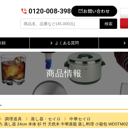
0120-008-398
お問い合わせ
検索
依頼
よくある質問
商品情報
ん
調理道具
蒸し器・セイロ
中華セイロ
せいろ 蒸し器 24cm 本体 杉 竹 天然木 中華蒸籠 蒸し料理 小籠包 WDSTM024