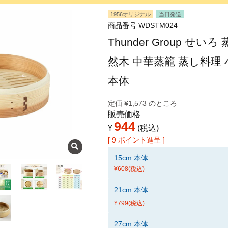
1956オリジナル
当日発送
商品番号
WDSTM024
Thunder Group せいろ
然木 中華蒸籠 蒸し料理 小籠
本体
定価
¥
1,573
のところ
販売価格
944
¥
税込
[
9
ポイント進呈 ]
15cm 本体
¥608
(税込)
21cm 本体
¥799
(税込)
27cm 本体