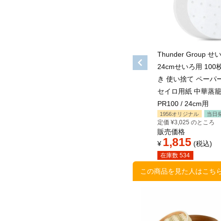
Thunder Group
24cmせいろ用 100
き 使い捨て ペーパ
セイロ用紙 中華蒸籠 
PR100 / 24cm用
1956オリジナル
当日
定価
¥
3,025
のところ
販売価格
1,815
¥
税込
在庫数
534
この商品を見た人はこち