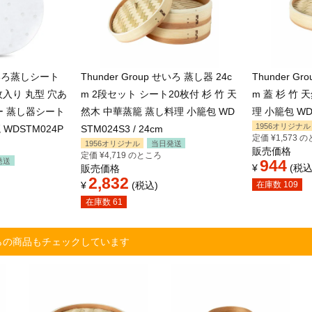
 せいろ蒸しシート
Thunder Group せいろ 蒸し器 24c
Thunder G
枚入り 丸型 穴あ
m 2段セット シート20枚付 杉 竹 天
m 蓋 杉 竹
ー 蒸し器シート
然木 中華蒸籠 蒸し料理 小籠包 WD
理 小籠包 WDS
1956オリジナル
WDSTM024P
STM024S3 / 24cm
定価
¥
1,573
の
1956オリジナル
当日発送
販売価格
定価
¥
4,719
のところ
発送
944
¥
税
販売価格
2,832
¥
税込
在庫数
109
在庫数
61
らの商品もチェックしています