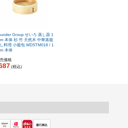
hunder Group せいろ 蒸し器 1
cm 本体 杉 竹 天然木 中華蒸籠
し料理 小籠包 WDSTM018 / 1
cm 本体
売価格
687
税込