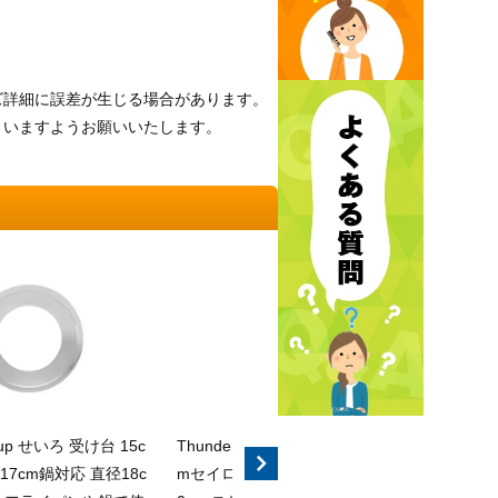
ズ詳細に誤差が生じる場合があります。
さいますようお願いいたします。
roup せいろ 受け台 15c
Thunder Group せいろ 受け台 15c
Thund
17cm鍋対応 直径18c
mセイロ対応 18-19cm鍋対応 直径2
mセイロ