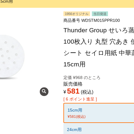
 15cm用
1956オリジナル
当日発送
商品番号
WDSTM015PPR100
Thunder Group せ
100枚入り 丸型 穴あき
シート セイロ用紙 中華蒸籠 
15cm用
定価
¥
968
のところ
販売価格
581
¥
税込
[
6
ポイント進呈 ]
15cm用
¥581
(税込)
24cm用