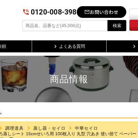
0120-008-398
お問い合わせ
検索
依頼
よくある質問
商品情報
ん
調理道具
蒸し器・セイロ
中華セイロ
p せいろ蒸しシート 15cmせいろ用 100枚入り 丸型 穴あき 使い捨て ペー