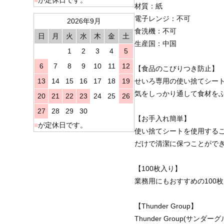
材質：紙
電子レンジ：不可
2026年9月
食洗機：不可
日
月
火
水
木
金
土
生産国：中国
1
2
3
4
5
6
7
8
9
10
11
12
【食品のこびりつき防止】
13
14
15
16
17
18
19
せいろ専用の使い捨てシー
気をしっかり通して食材を
20
21
22
23
24
25
26
27
28
29
30
【お手入れ簡単】
■
が定休日です。
使い捨てシートを使用する
だけで清潔に保つことがで
【100枚入り】
業務用にもおすすめの100
【Thunder Group】
Thunder Group(