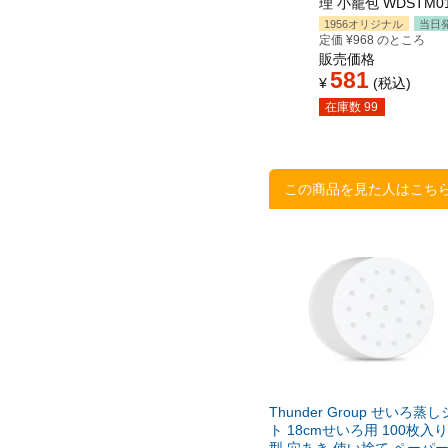
理 小籠包 WDSTM015
1956オリジナル
当日
定価
¥
968
のところ
販売価格
581
¥
税込
在庫数
99
この商品を見た人はこち
Thunder Group せいろ蒸
ト 18cmせいろ用 100枚入り
型 穴あき 使い捨て ペーパー