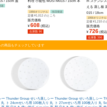
 / 15cm 蓋
料理 小籠包 WDSTM015 / 15cm 本
m ステンレ
発送
体
える 蒸し板 
1956オリジナル
当日発送
015 / 18cm
定価
¥
1,012
のところ
1956オリジナル
販売価格
定価
¥
1,210
の
608
¥
税込
販売価格
726
在庫数
96
¥
税
在庫数
396
らの商品もチェックしています
しシー
Thunder Group せいろ蒸しシー
Thunder Group せいろ蒸しシー
T
 丸
ト 24cmせいろ用 100枚入り 丸
ト 27cmせいろ用 100枚入り 丸
5
 蒸
型 穴あき 使い捨て ペーパー 蒸
型 穴あき 使い捨て ペーパー 蒸
竹