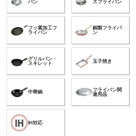
パン
スフライパン
よくある質問
フッ素加工フ
銅製フライパ
ライパン
ン
会社概要
OEMについて
グリルパン・
玉子焼き
スキレット
Instagram
facebook
フライパン関
中華鍋
連用品
お問い合わせ
プライバシーポリシー
IH対応