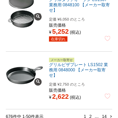
業務用 0848100 【メーカー取寄
せ】
定価
¥
6,050
のところ
販売価格
5,252
¥
税込
在庫切れ
メーカー取寄せ
グリルピザプレート LS1502 業
務用 0848000 【メーカー取寄
せ】
定価
¥
2,750
のところ
販売価格
2,622
¥
税込
676
件中
1
-
50
件表示
1
2
…
14