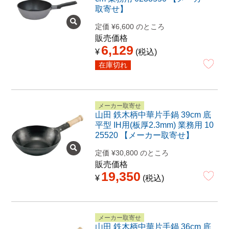
取寄せ】
定価
¥
6,600
のところ
販売価格
6,129
¥
税込
在庫切れ
メーカー取寄せ
山田 鉄木柄中華片手鍋 39cm 底
平型 IH用(板厚2.3mm) 業務用 10
25520 【メーカー取寄せ】
定価
¥
30,800
のところ
販売価格
19,350
¥
税込
メーカー取寄せ
山田 鉄木柄中華片手鍋 36cm 底