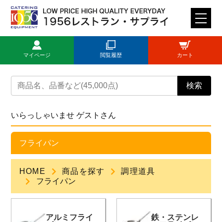
M
E
N
マイページ
閲覧履歴
カート
U
トップページ
検索
ログイン
いらっしゃいませ ゲストさん
新規登録
フライパン
商品一覧
HOME
商品を探す
調理道具
フライパン
ご利用ガイド
アルミフライ
鉄・ステンレ
見積依頼