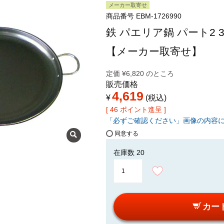
メーカー取寄せ
商品番号
EBM-1726990
鉄 パエリア鍋 パート2 30
【メーカー取寄せ】
定価
¥
6,820
のところ
販売価格
4,619
¥
税込
[
46
ポイント進呈 ]
「必ずご確認ください」画像の内容
同意する
在庫数
20
カー