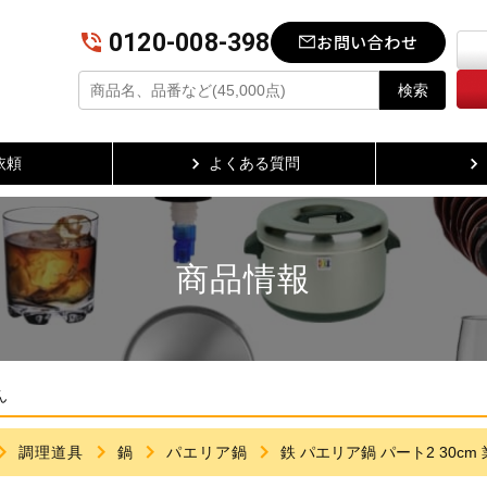
0120-008-398
お問い合わせ
検索
依頼
よくある質問
商品情報
ん
調理道具
鍋
パエリア鍋
鉄 パエリア鍋 パート2 30cm