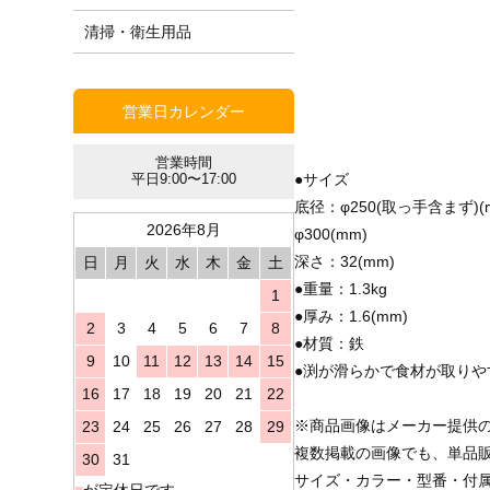
清掃・衛生用品
営業日カレンダー
営業時間
●サイズ
平日9:00〜17:00
底径：φ250(取っ手含まず)(
2026年8月
φ300(mm)
深さ：32(mm)
日
月
火
水
木
金
土
●重量：1.3kg
1
●厚み：1.6(mm)
2
3
4
5
6
7
8
●材質：鉄
9
10
11
12
13
14
15
●渕が滑らかで食材が取りや
16
17
18
19
20
21
22
※商品画像はメーカー提供
23
24
25
26
27
28
29
複数掲載の画像でも、単品
30
31
サイズ・カラー・型番・付
■
が定休日です。