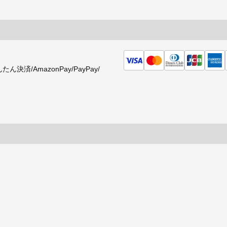
済/AmazonPay/PayPay/