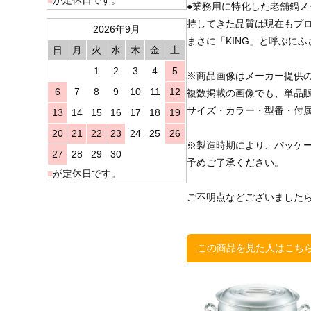
●業務用に特化した老舗鍋
持してきた品質は現在もプ
2026年9月
まさに「KING」と呼ぶに
日
月
火
水
木
金
土
1
2
3
4
5
※商品画像はメーカー提供
6
7
8
9
10
11
12
複数掲載の画像でも、単品
サイズ・カラー・型番・付
13
14
15
16
17
18
19
20
21
22
23
24
25
26
※製造時期により、パッケ
27
28
29
30
予めご了承ください。
■
が定休日です。
ご不明点などございました
この商品を見た人はこち