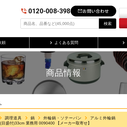
0120-008-398
お問い合わせ
検索
依頼
よくある質問
商品情報
ん
調理道具
鍋
外輪鍋・ソテーパン
アルミ外輪鍋
目盛付)33cm 業務用 0090400 【メーカー取寄せ】