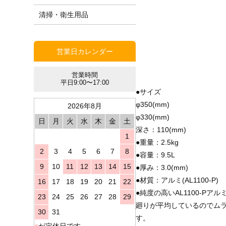
清掃・衛生用品
営業日カレンダー
営業時間
平日9:00〜17:00
●サイズ
φ350(mm)
2026年8月
φ330(mm)
日
月
火
水
木
金
土
深さ：110(mm)
1
●重量：2.5kg
2
3
4
5
6
7
8
●容量：9.5L
9
10
11
12
13
14
15
●厚み：3.0(mm)
●材質：アルミ(AL1100-P)
16
17
18
19
20
21
22
●純度の高いAL1100-
23
24
25
26
27
28
29
廻りが平均しているのでム
30
31
す。
■
が定休日です。