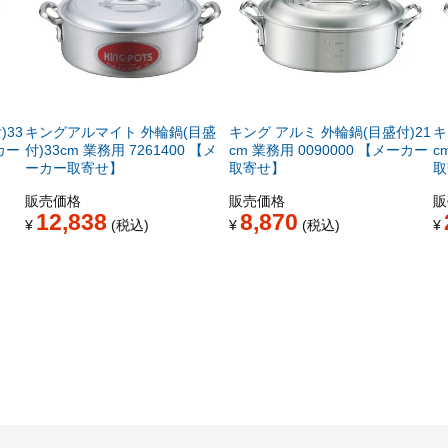
)33
キングアルマイト 外輪鍋(目盛
キング アルミ 外輪鍋(目盛付)21
キ
カー
付)33cm 業務用 7261400 【メ
cm 業務用 0090000 【メーカー
c
ーカー取寄せ】
取寄せ】
取
販売価格
販売価格
販
12,838
8,870
¥
税込
¥
税込
¥