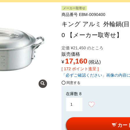
メーカー取寄せ
商品番号
EBM-0090400
キング アルミ 外輪鍋(目盛付
0 【メーカー取寄せ】
定価
¥
21,450
のところ
販売価格
17,160
¥
税込
[
172
ポイント進呈 ]
「必ずご確認ください」画像の内容
同意する
在庫数
8
カー