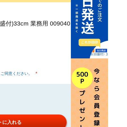
)33cm 業務用 009040
にご同意ください。
(必須)
トに入れる