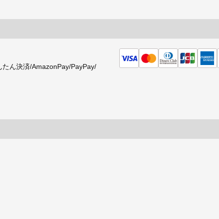
済/AmazonPay/PayPay/