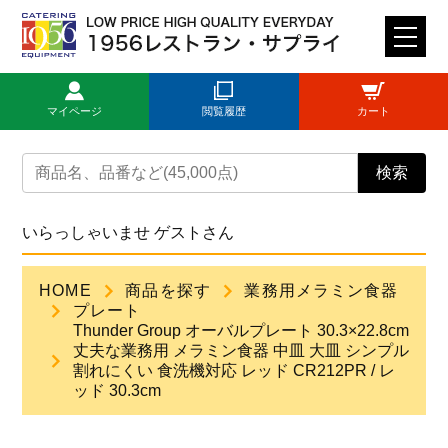
M
E
N
マイページ
閲覧履歴
カート
U
トップページ
検索
ログイン
いらっしゃいませ ゲストさん
新規登録
HOME
商品を探す
業務用メラミン食器
プレート
商品一覧
Thunder Group オーバルプレート 30.3×22.8cm
丈夫な業務用 メラミン食器 中皿 大皿 シンプル
割れにくい 食洗機対応 レッド CR212PR / レ
ご利用ガイド
ッド 30.3cm
見積依頼