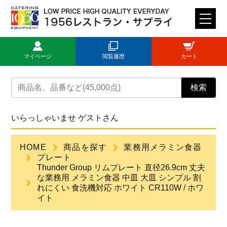
M
E
N
マイページ
閲覧履歴
カート
U
トップページ
検索
ログイン
いらっしゃいませ ゲストさん
新規登録
HOME
商品を探す
業務用メラミン食器
プレート
商品一覧
Thunder Group リムプレート 直径26.9cm 丈夫
な業務用 メラミン食器 中皿 大皿 シンプル 割
れにくい 食洗機対応 ホワイト CR110W / ホワ
ご利用ガイド
イト
見積依頼