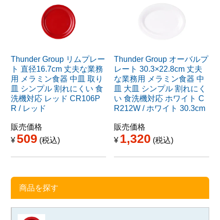
Thunder Group リムプレー
Thunder Group オーバルプ
ト 直径16.7cm 丈夫な業務
レート 30.3×22.8cm 丈夫
用 メラミン食器 中皿 取り
な業務用 メラミン食器 中
皿 シンプル 割れにくい 食
皿 大皿 シンプル 割れにく
洗機対応 レッド CR106P
い 食洗機対応 ホワイト C
R / レッド
R212W / ホワイト 30.3cm
販売価格
販売価格
509
1,320
¥
税込
¥
税込
商品を探す