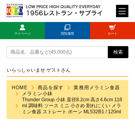
M
E
N
マイページ
閲覧履歴
カート
U
トップページ
検索
ログイン
いらっしゃいませ ゲストさん
新規登録
HOME
商品を探す
業務用メラミン食器
メラミン小鉢
商品一覧
Thunder Group 小鉢 直径8.2cm 高さ4.6cm 118
ml 調味料 ソース ミニ 小さめ 割れにくい メラ
ミン食器 ストレート ボーン ML532B1 / 120ml
ご利用ガイド
見積依頼