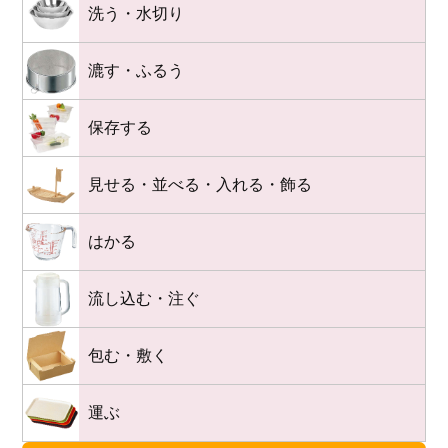
洗う・水切り
漉す・ふるう
保存する
見せる・並べる・入れる・飾る
はかる
流し込む・注ぐ
包む・敷く
運ぶ