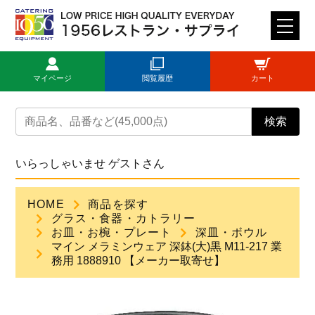
M
E
N
マイページ
閲覧履歴
カート
U
トップページ
検索
ログイン
いらっしゃいませ ゲストさん
新規登録
HOME
商品を探す
グラス・食器・カトラリー
商品一覧
お皿・お椀・プレート
深皿・ボウル
マイン メラミンウェア 深鉢(大)黒 M11-217 業
務用 1888910 【メーカー取寄せ】
ご利用ガイド
見積依頼