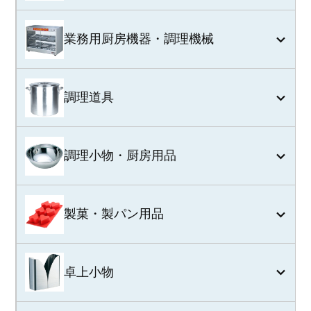
業務用厨房機器・調理機械
調理道具
調理小物・厨房用品
製菓・製パン用品
卓上小物