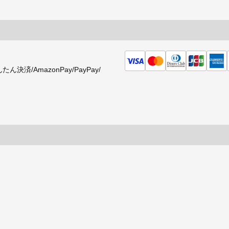
済/AmazonPay/PayPay/