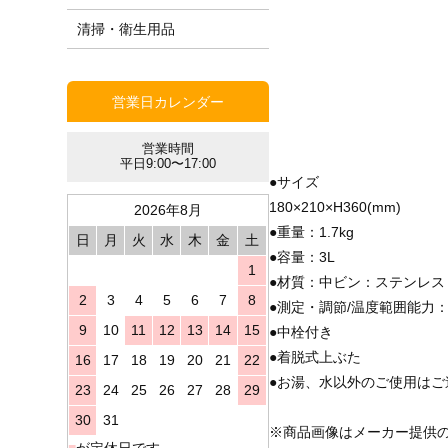
清掃・衛生用品
営業日カレンダー
営業時間
平日9:00〜17:00
●サイズ
180×210×H360(mm)
2026年8月
●重量：1.7kg
日
月
火
水
木
金
土
●容量：3L
1
●材質：中ビン：ステンレス
2
3
4
5
6
7
8
●測定・調節/温度範囲能力：保
9
10
11
12
13
14
15
●中栓付き
●着脱式上ぶた
16
17
18
19
20
21
22
●お湯、水以外のご使用は
23
24
25
26
27
28
29
30
31
※商品画像はメーカー提供
■
が定休日です。