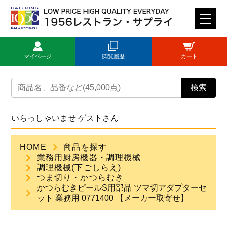
M
E
N
マイページ
閲覧履歴
カート
U
トップページ
検索
ログイン
いらっしゃいませ ゲストさん
新規登録
HOME
商品を探す
業務用厨房機器・調理機械
商品一覧
調理機械(下ごしらえ)
つま切り・かつらむき
かつらむきピールS用部品 ツマ切アダプターセ
ご利用ガイド
ット 業務用 0771400 【メーカー取寄せ】
見積依頼