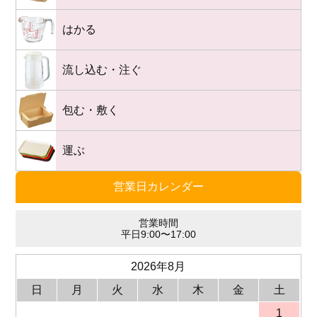
はかる
流し込む・注ぐ
包む・敷く
運ぶ
営業日カレンダー
営業時間
平日9:00〜17:00
2026年8月
日
月
火
水
木
金
土
1