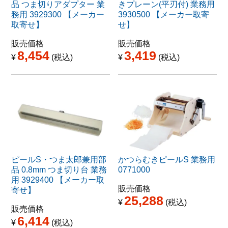
品 つま切りアダプター 業
きプレーン(平刃付) 業務用
務用 3929300 【メーカー
3930500 【メーカー取寄
取寄せ】
せ】
販売価格
販売価格
8,454
3,419
¥
税込
¥
税込
ピールS・つま太郎兼用部
かつらむきピールS 業務用
品 0.8mm つま切り台 業務
0771000
用 3929400 【メーカー取
販売価格
寄せ】
25,288
¥
税込
販売価格
6,414
¥
税込