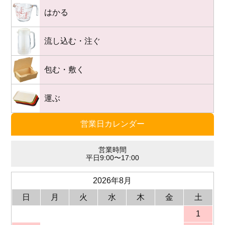
はかる
流し込む・注ぐ
包む・敷く
運ぶ
営業日カレンダー
営業時間
平日9:00〜17:00
2026年8月
日
月
火
水
木
金
土
1