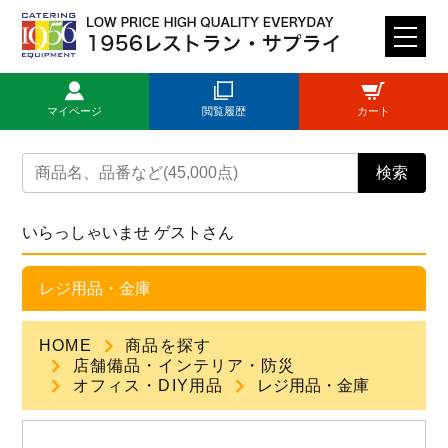
M
E
N
マイページ
閲覧履歴
カート
U
トップページ
検索
ログイン
いらっしゃいませ ゲストさん
新規登録
レジ用品・金庫
商品一覧
HOME
商品を探す
店舗備品・インテリア・防災
ご利用ガイド
オフィス・DIY用品
レジ用品・金庫
見積依頼