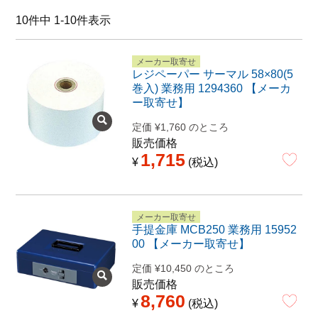
特定商取引法に関する表示
10
件中
1
-
10
件表示
メーカー取寄せ
レジペーパー サーマル 58×80(5
巻入) 業務用 1294360 【メーカ
ー取寄せ】
定価
¥
1,760
のところ
販売価格
1,715
¥
税込
メーカー取寄せ
手提金庫 MCB250 業務用 15952
00 【メーカー取寄せ】
定価
¥
10,450
のところ
販売価格
8,760
¥
税込