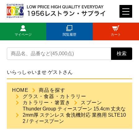
M
E
N
マイページ
閲覧履歴
カート
U
トップページ
検索
ログイン
いらっしゃいませ ゲストさん
新規登録
HOME
商品を探す
グラス・食器・カトラリー
商品一覧
カトラリー・箸置き
スプーン
Thunder Group ティースプーン 15.4cm 丈夫な
2mm厚 ステンレス 食洗機対応 業務用 SLTE10
ご利用ガイド
2 / ティースプーン
見積依頼