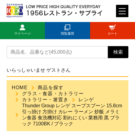
M
E
N
マイページ
閲覧履歴
カート
U
トップページ
検索
ログイン
いらっしゃいませ ゲストさん
新規登録
HOME
商品を探す
グラス・食器・カトラリー
商品一覧
カトラリー・箸置き
レンゲ
Thunder Group レンゲ スープスプーン 15.8cm
引っ掛け 方掛け カレー ラーメン 炒飯 メラミ
ご利用ガイド
ン食器 食洗機対応 割れにくい 業務用 黒 ブラ
ック 7100BK / ブラック
見積依頼