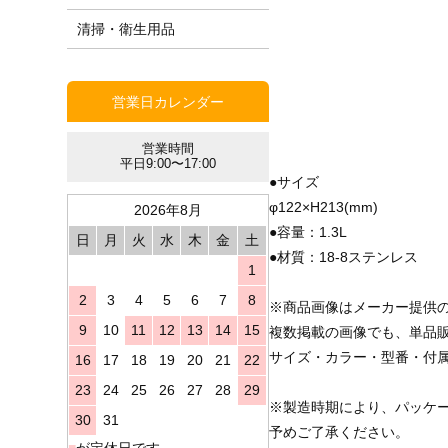
清掃・衛生用品
営業日カレンダー
営業時間
平日9:00〜17:00
●サイズ
φ122×H213(mm)
2026年8月
●容量：1.3L
日
月
火
水
木
金
土
●材質：18-8ステンレス
1
2
3
4
5
6
7
8
※商品画像はメーカー提供
9
10
11
12
13
14
15
複数掲載の画像でも、単品
サイズ・カラー・型番・付
16
17
18
19
20
21
22
23
24
25
26
27
28
29
※製造時期により、パッケ
30
31
予めご了承ください。
■
が定休日です。