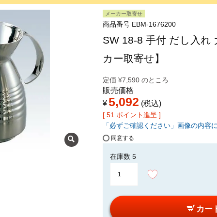
メーカー取寄せ
商品番号
EBM-1676200
SW 18-8 手付 だし入れ 
カー取寄せ】
定価
¥
7,590
のところ
販売価格
5,092
¥
税込
[
51
ポイント進呈 ]
「必ずご確認ください」画像の内容
同意する
在庫数
5
カー