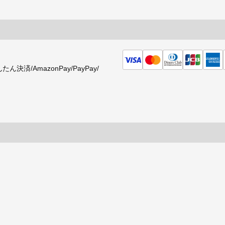
済/AmazonPay/PayPay/