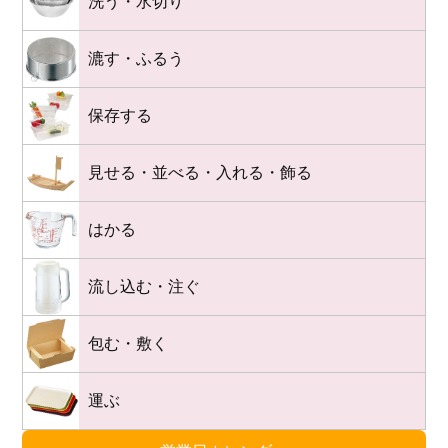
洗う・水切り
漉す・ふるう
保存する
見せる・並べる・入れる・飾る
はかる
流し込む・注ぐ
包む・敷く
運ぶ