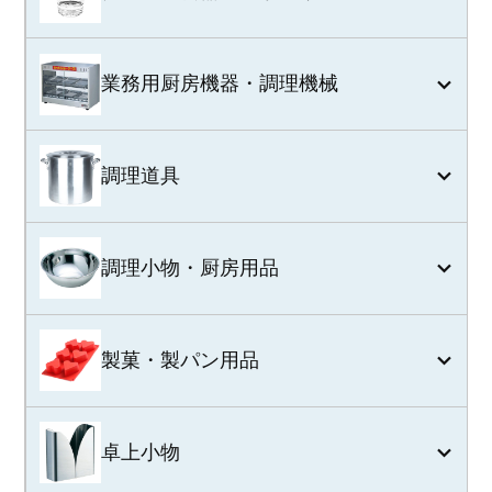
業務用厨房機器・調理機械
調理道具
調理小物・厨房用品
製菓・製パン用品
卓上小物