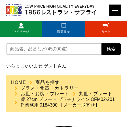
M
E
N
マイページ
閲覧履歴
カート
U
トップページ
検索
ログイン
いらっしゃいませ ゲストさん
新規登録
HOME
商品を探す
グラス・食器・カトラリー
商品一覧
お皿・お椀・プレート
丸皿・プレート
凛 27cm プレート プラチナライン OFM02-201
P 業務用 0184300 【メーカー取寄せ】
ご利用ガイド
見積依頼