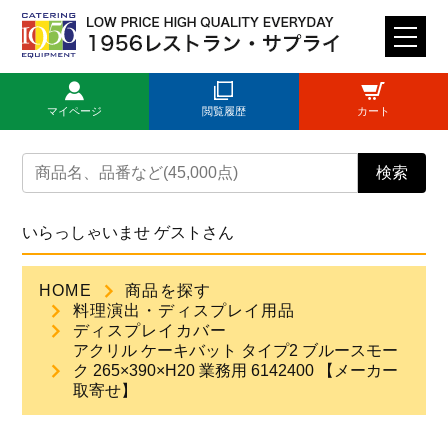
M
E
N
マイページ
閲覧履歴
カート
U
トップページ
検索
ログイン
いらっしゃいませ ゲストさん
新規登録
HOME
商品を探す
料理演出・ディスプレイ用品
商品一覧
ディスプレイカバー
アクリル ケーキバット タイプ2 ブルースモー
ク 265×390×H20 業務用 6142400 【メーカー
ご利用ガイド
取寄せ】
見積依頼