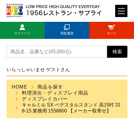
M
E
N
マイページ
閲覧履歴
カート
U
トップページ
検索
ログイン
いらっしゃいませ ゲストさん
新規登録
HOME
商品を探す
料理演出・ディスプレイ用品
商品一覧
ディスプレイカバー
キャルミル SX ペデスタルスタンド 高15吋 31
8-15 業務用 1558800 【メーカー取寄せ】
ご利用ガイド
見積依頼