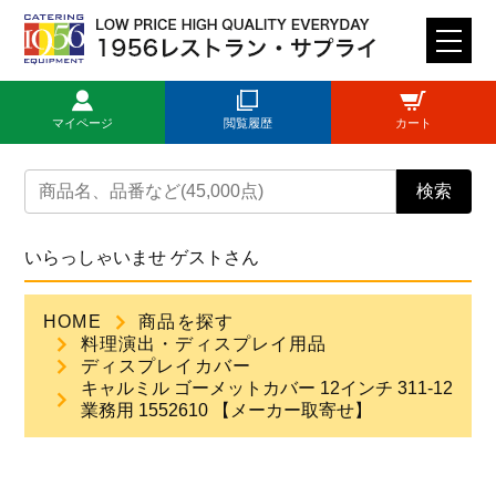
M
E
N
マイページ
閲覧履歴
カート
U
トップページ
検索
ログイン
いらっしゃいませ ゲストさん
新規登録
HOME
商品を探す
料理演出・ディスプレイ用品
商品一覧
ディスプレイカバー
キャルミル ゴーメットカバー 12インチ 311-12
業務用 1552610 【メーカー取寄せ】
ご利用ガイド
見積依頼