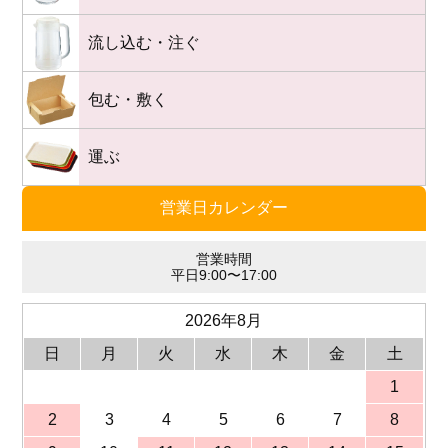
流し込む・注ぐ
包む・敷く
運ぶ
営業日カレンダー
営業時間
平日9:00〜17:00
2026年8月
日
月
火
水
木
金
土
1
2
3
4
5
6
7
8