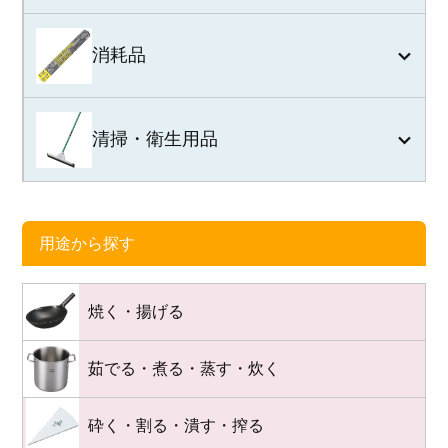
消耗品
清掃・衛生用品
用途から探す
焼く・揚げる
茹でる・煮る・蒸す・炊く
砕く・割る・潰す・搾る