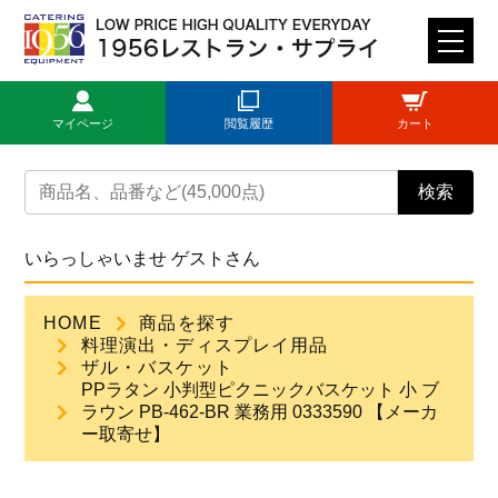
M
E
N
マイページ
閲覧履歴
カート
U
トップページ
検索
ログイン
いらっしゃいませ ゲストさん
新規登録
HOME
商品を探す
料理演出・ディスプレイ用品
商品一覧
ザル・バスケット
PPラタン 小判型ピクニックバスケット 小 ブ
ラウン PB-462-BR 業務用 0333590 【メーカ
ご利用ガイド
ー取寄せ】
見積依頼