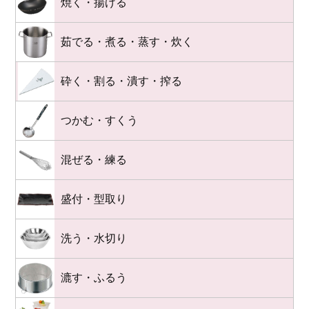
焼く・揚げる
茹でる・煮る・蒸す・炊く
砕く・割る・潰す・搾る
つかむ・すくう
混ぜる・練る
盛付・型取り
洗う・水切り
漉す・ふるう