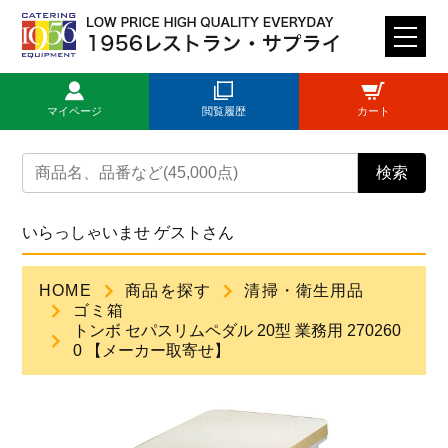
M
E
N
マイページ
閲覧履歴
カート
U
トップページ
検索
ログイン
いらっしゃいませ ゲストさん
新規登録
HOME
商品を探す
清掃・衛生用品
ゴミ箱
商品一覧
トンボ セパスリムペダル 20型 業務用 270260
0 【メーカー取寄せ】
ご利用ガイド
見積依頼