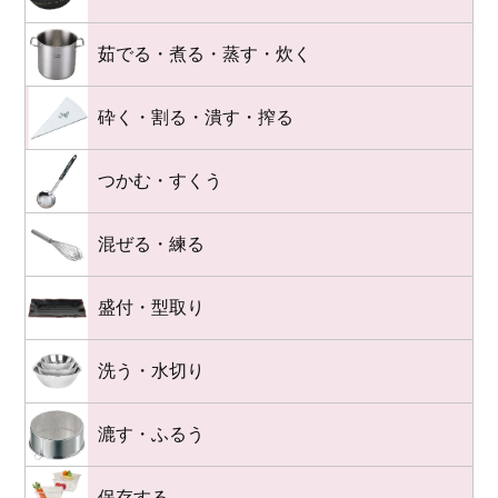
茹でる・煮る・蒸す・炊く
砕く・割る・潰す・搾る
つかむ・すくう
混ぜる・練る
盛付・型取り
洗う・水切り
漉す・ふるう
保存する