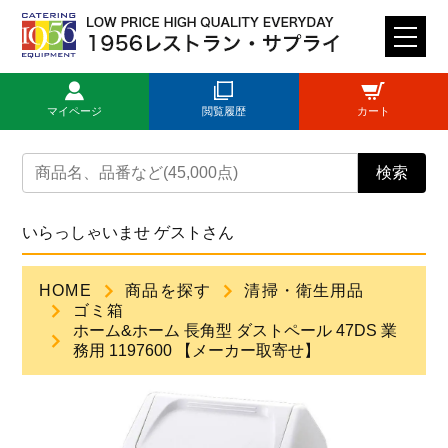
M
E
N
マイページ
閲覧履歴
カート
U
トップページ
検索
ログイン
いらっしゃいませ ゲストさん
新規登録
HOME
商品を探す
清掃・衛生用品
ゴミ箱
商品一覧
ホーム&ホーム 長角型 ダストペール 47DS 業
務用 1197600 【メーカー取寄せ】
ご利用ガイド
見積依頼