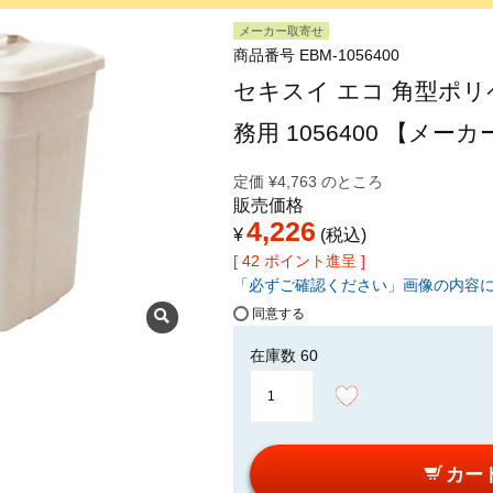
メーカー取寄せ
商品番号
EBM-1056400
セキスイ エコ 角型ポリペ
務用 1056400 【メー
定価
¥
4,763
のところ
販売価格
4,226
¥
税込
[
42
ポイント進呈 ]
「必ずご確認ください」画像の内容
同意する
在庫数
60
カー