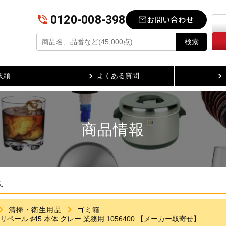
0120-008-398
お問い合わせ
検索
依頼
よくある質問
商品情報
ん
清掃・衛生用品
ゴミ箱
ペール ♯45 本体 グレー 業務用 1056400 【メーカー取寄せ】