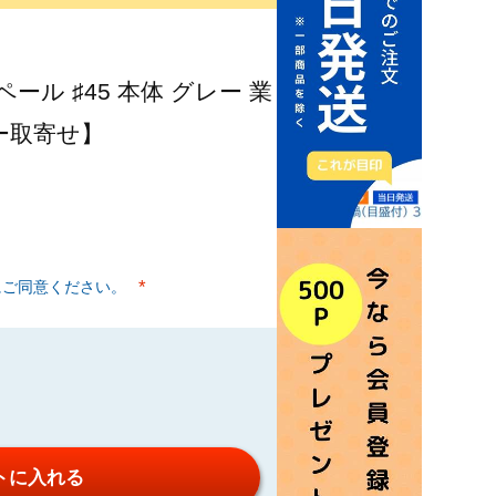
ール ♯45 本体 グレー 業
カー取寄せ】
にご同意ください。
(必須)
トに入れる