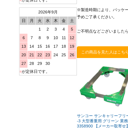
※製造時期により、パッケ
2026年9月
予めご了承ください。
日
月
火
水
木
金
土
1
2
3
4
5
ご不明点などございました
6
7
8
9
10
11
12
13
14
15
16
17
18
19
この商品を見た人はこち
20
21
22
23
24
25
26
27
28
29
30
■
が定休日です。
サンコー サンキャリーフリー
-3 大型番重用 グリーン 業
3358900 【メーカー取寄せ