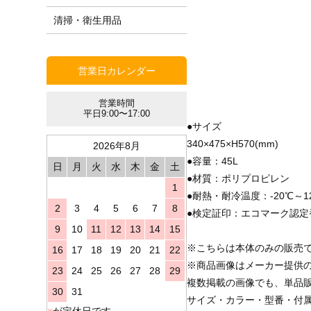
清掃・衛生用品
営業日カレンダー
営業時間
平日9:00〜17:00
●サイズ
340×475×H570(mm)
2026年8月
●容量：45L
日
月
火
水
木
金
土
●材質：ポリプロピレン
1
●耐熱・耐冷温度：-20℃～1
2
3
4
5
6
7
8
●検定証印：エコマーク認定番
9
10
11
12
13
14
15
※こちらは本体のみの販売
16
17
18
19
20
21
22
※商品画像はメーカー提供
23
24
25
26
27
28
29
複数掲載の画像でも、単品
30
31
サイズ・カラー・型番・付
■
が定休日です。