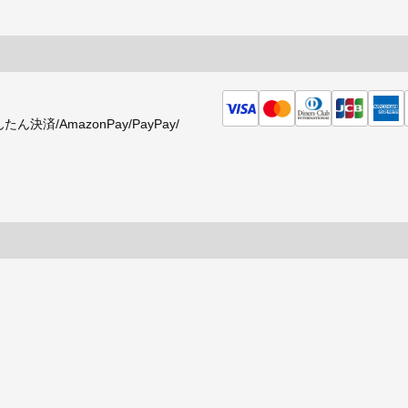
済/AmazonPay/PayPay/