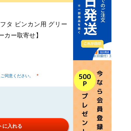
 フタ ビンカン用 グリー
【メーカー取寄せ】
にご同意ください。
(必須)
トに入れる