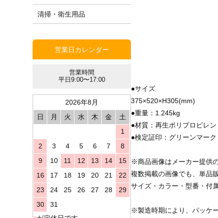
清掃・衛生用品
営業日カレンダー
営業時間
平日9:00〜17:00
●サイズ
375×520×H305(mm)
2026年8月
●重量：1.245kg
日
月
火
水
木
金
土
●材質：再生ポリプロピレン
1
●検定証印：グリーンマーク
2
3
4
5
6
7
8
9
10
11
12
13
14
15
※商品画像はメーカー提供
複数掲載の画像でも、単品
16
17
18
19
20
21
22
サイズ・カラー・型番・付
23
24
25
26
27
28
29
30
31
※製造時期により、パッケ
■
が定休日です。