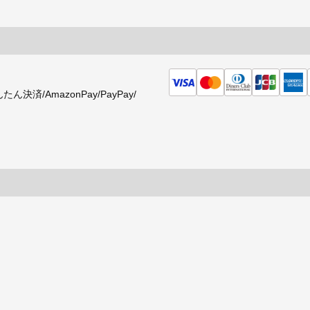
済/AmazonPay/PayPay/