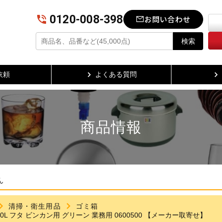
0120-008-398
お問い合わせ
検索
依頼
よくある質問
商品情報
ん
清掃・衛生用品
ゴミ箱
L フタ ビンカン用 グリーン 業務用 0600500 【メーカー取寄せ】