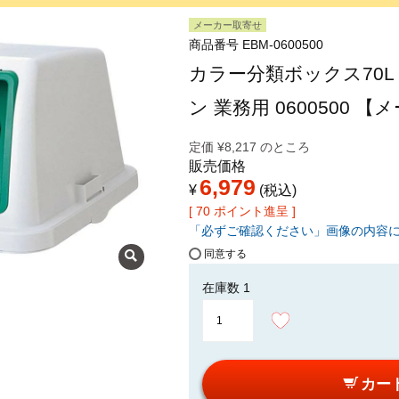
メーカー取寄せ
商品番号
EBM-0600500
カラー分類ボックス70L
ン 業務用 0600500 
定価
¥
8,217
のところ
販売価格
6,979
¥
税込
[
70
ポイント進呈 ]
「必ずご確認ください」画像の内容
同意する
在庫数
1
カー