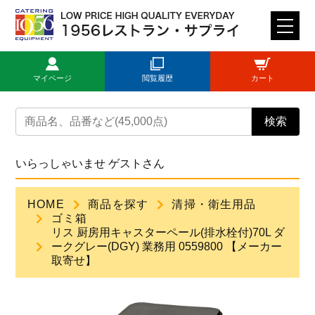
M
E
N
マイページ
閲覧履歴
カート
U
トップページ
検索
ログイン
いらっしゃいませ ゲストさん
新規登録
HOME
商品を探す
清掃・衛生用品
ゴミ箱
商品一覧
リス 厨房用キャスターペール(排水栓付)70L ダ
ークグレー(DGY) 業務用 0559800 【メーカー
取寄せ】
ご利用ガイド
見積依頼