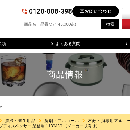
0120-008-398
お問い合わせ
検索
依頼
よくある質問
商品情報
ん
清掃・衛生用品
洗剤・アルコール
石鹸・消毒用アルコ
ディスペンサー 業務用 1130430 【メーカー取寄せ】