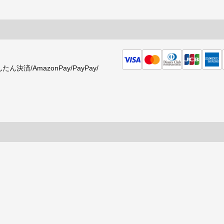
済/AmazonPay/PayPay/