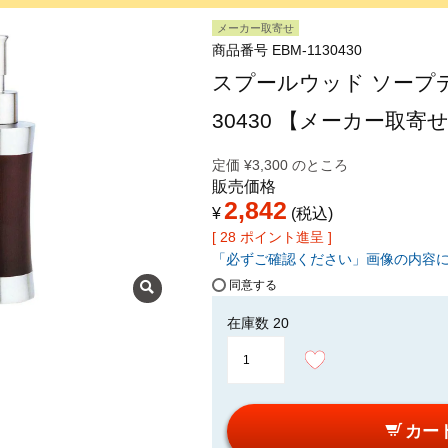
メーカー取寄せ
商品番号
EBM-1130430
スプールウッド ソープデ
30430 【メーカー取寄
定価
¥
3,300
のところ
販売価格
2,842
¥
税込
[
28
ポイント進呈 ]
「必ずご確認ください」画像の内容
同意する
在庫数
20
カー