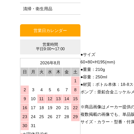
清掃・衛生用品
営業日カレンダー
営業時間
平日9:00〜17:00
●サイズ
60×80×H195(mm)
2026年8月
●重量：210g
日
月
火
水
木
金
土
●容量：250ml
1
●材質：ボトル本体：18-8
2
3
4
5
6
7
8
ポンプ：亜鉛合金ニッケル
9
10
11
12
13
14
15
※商品画像はメーカー提供
16
17
18
19
20
21
22
複数掲載の画像でも、単品
23
24
25
26
27
28
29
サイズ・カラー・型番・付
30
31
■
が定休日です。