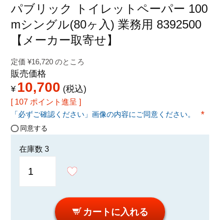
特定商取引法に関する表示
パブリック トイレットペーパー 100
mシングル(80ヶ入) 業務用 8392500
【メーカー取寄せ】
定価
¥
16,720
のところ
販売価格
10,700
¥
税込
[
107
ポイント進呈 ]
「必ずご確認ください」画像の内容にご同意ください。
(必須
同意する
在庫数
3
カートに入れる