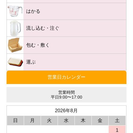
はかる
流し込む・注ぐ
包む・敷く
運ぶ
営業日カレンダー
営業時間
平日9:00〜17:00
2026年8月
日
月
火
水
木
金
土
1