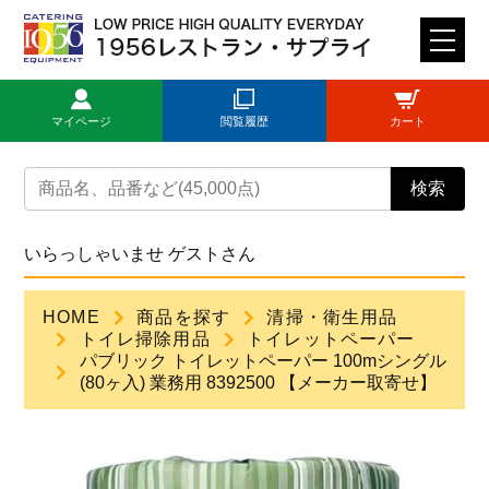
M
E
N
マイページ
閲覧履歴
カート
U
トップページ
検索
ログイン
いらっしゃいませ ゲストさん
新規登録
HOME
商品を探す
清掃・衛生用品
トイレ掃除用品
トイレットペーパー
商品一覧
パブリック トイレットペーパー 100mシングル
(80ヶ入) 業務用 8392500 【メーカー取寄せ】
ご利用ガイド
見積依頼