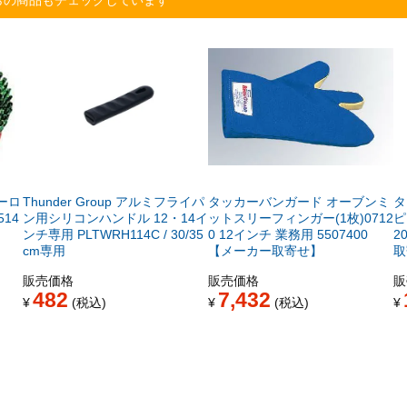
トーロ
Thunder Group アルミフライパ
タッカーバンガード オーブンミ
タ
14
ン用シリコンハンドル 12・14イ
ットスリーフィンガー(1枚)0712
ピ
ンチ専用 PLTWRH114C / 30/35
0 12インチ 業務用 5507400
2
cm専用
【メーカー取寄せ】
取
販売価格
販売価格
販
482
7,432
¥
税込
¥
税込
¥