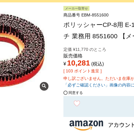
メーカー取寄せ
商品番号
EBM-8551600
ポリッシャーCP-8用 E-
チ 業務用 8551600 
定価
¥
11,770
のところ
販売価格
10,281
¥
税込
[
103
ポイント進呈 ]
申し訳ございません。ただいま在庫
「必ずご確認ください」画像の内容
同意する