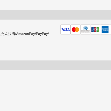
済/AmazonPay/PayPay/