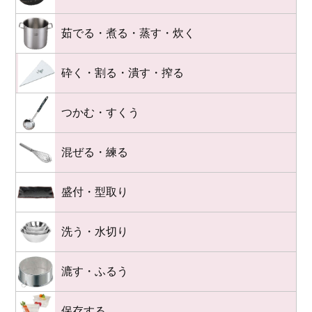
茹でる・煮る・蒸す・炊く
砕く・割る・潰す・搾る
つかむ・すくう
混ぜる・練る
盛付・型取り
洗う・水切り
漉す・ふるう
保存する