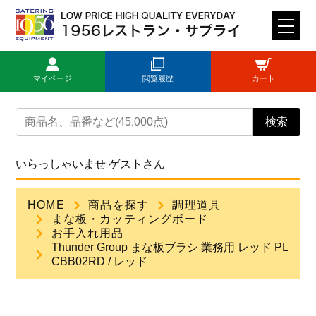
M
E
N
マイページ
閲覧履歴
カート
U
トップページ
検索
ログイン
いらっしゃいませ ゲストさん
新規登録
HOME
商品を探す
調理道具
まな板・カッティングボード
商品一覧
お手入れ用品
Thunder Group まな板ブラシ 業務用 レッド PL
CBB02RD / レッド
ご利用ガイド
見積依頼