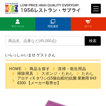
M
E
N
マイページ
閲覧履歴
カート
U
トップページ
検索
ログイン
いらっしゃいませ ゲストさん
新規登録
HOME
商品を探す
清掃・衛生用品
掃除用具
スポンジ・たわし
たわし
商品一覧
アロティX タワシ(15個台紙付)抗菌 業務用 643
6300 【メーカー取寄せ】
ご利用ガイド
見積依頼