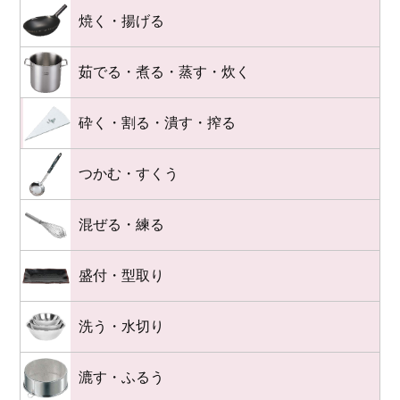
焼く・揚げる
茹でる・煮る・蒸す・炊く
砕く・割る・潰す・搾る
つかむ・すくう
混ぜる・練る
盛付・型取り
洗う・水切り
漉す・ふるう